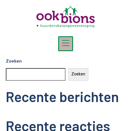
Vergadering
Ookbions/Welbions
Home
Agenda
Vergadering Ookbions/Welbions
Zoeken
Zoeken
Recente berichten
Recente reacties