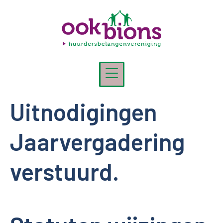
Nieuws-categorie:
news
Home
Nieuws
news
Uitnodigingen
Jaarvergadering
verstuurd.