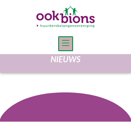
Ookbions
is de huurdersbelangenvereniging
van huurders van
woningcorporatie
Welbions
in Hengelo en
Borne
NIEUWS