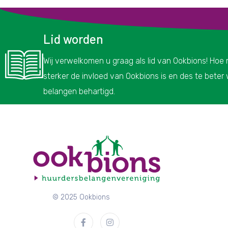
Lid worden
Wij verwelkomen u graag als lid van Ookbions! Hoe
sterker de invloed van Ookbions is en des te bete
belangen behartigd.
© 2025 Ookbions