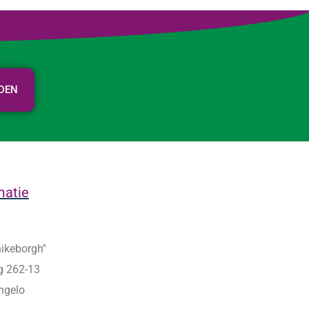
RDEN
matie
nikeborgh''
g 262-13
ngelo