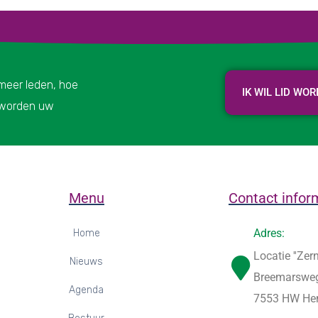
 meer leden, hoe
IK WIL LID WO
r worden uw
Menu
Contact infor
Adres:
Home
Locatie ''Zer
Nieuws
Breemarswe
Agenda
7553 HW He