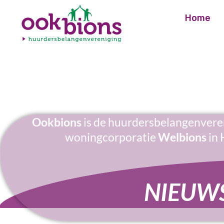
Home
Ookbions
is de huurdersbelangenvere
woningcorporatie
Welbions
in 
NIEUW