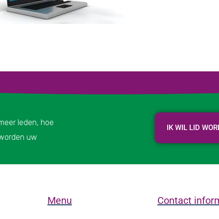
 meer leden, hoe
IK WIL LID WO
r worden uw
Menu
Contact infor