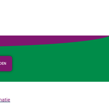
RDEN
matie