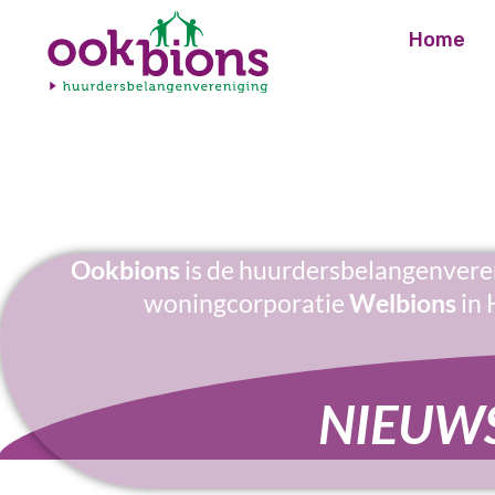
Home
Ookbions
is de huurdersbelangenvere
woningcorporatie
Welbions
in 
NIEUW