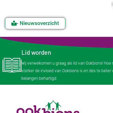
- Nieuwsoverzicht
Lid worden
Wij verwelkomen u graag als lid van Ookbions! Hoe
sterker de invloed van Ookbions is en des te bete
belangen behartigd.