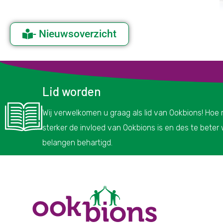
- Nieuwsoverzicht
Lid worden
Wij verwelkomen u graag als lid van Ookbions! Hoe
sterker de invloed van Ookbions is en des te bete
belangen behartigd.