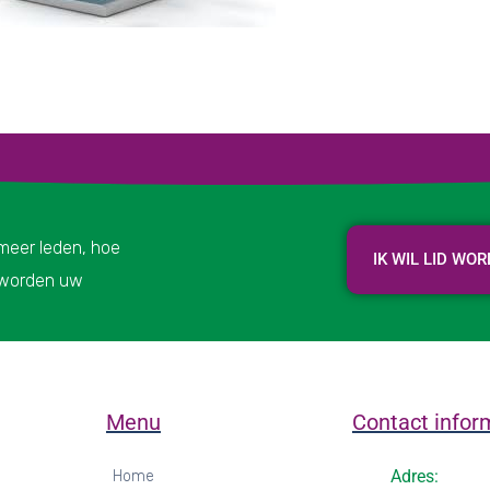
 meer leden, hoe
IK WIL LID WO
r worden uw
Menu
Contact infor
Adres:
Home