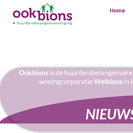
Home
Ookbions
is de huurdersbelangenvere
woningcorporatie
Welbions
in 
NIEUW