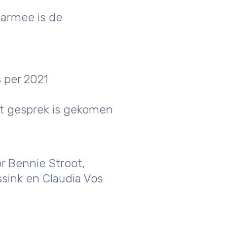
aarmee is de
s per 2021
it gesprek is gekomen
or Bennie Stroot,
ssink en Claudia Vos