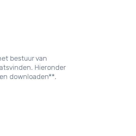
het bestuur van
aatsvinden. Hieronder
kken downloaden**.