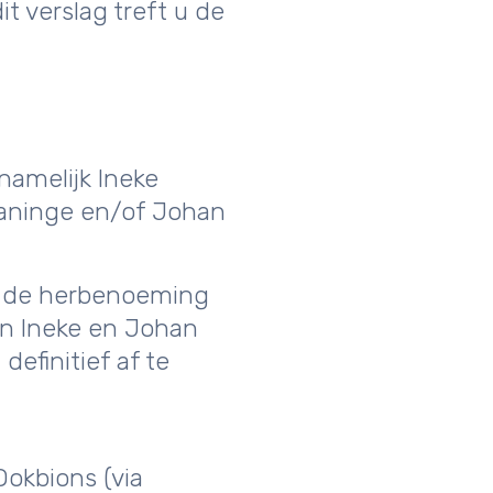
t verslag treft u de
namelijk Ineke
Waninge en/of Johan
g de herbenoeming
an Ineke en Johan
definitief af te
Ookbions (via