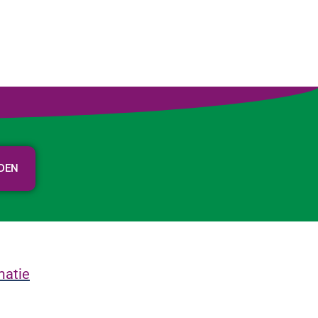
RDEN
matie